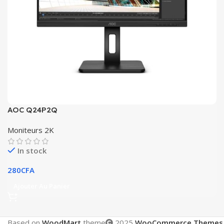
AOC Q24P2Q
Moniteurs 2K
In stock
280
CFA
Ajouter Au Panier
Based on
WoodMart
theme
2025
WooCommerce Themes