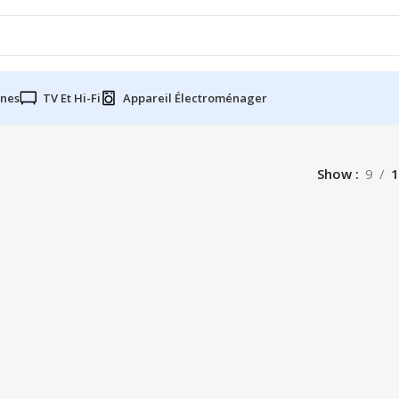
nes
TV Et Hi-Fi
Appareil Électroménager
Show
9
1