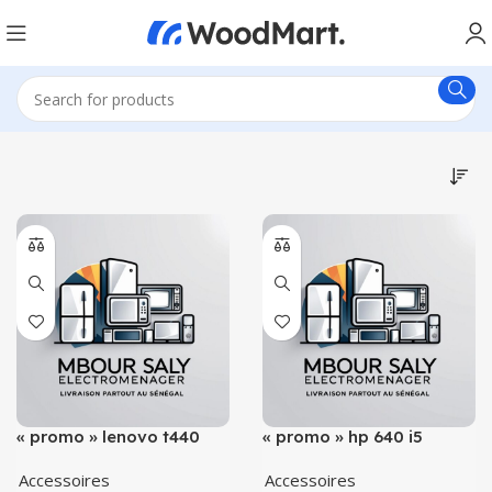
« promo » lenovo t440
« promo » hp 640 i5
cor i5
8/500
Accessoires
Accessoires