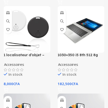
1 localisateur d’objet –
1030×350 i5 8th 512 8g
porte clé connecté
bluetooth
Accessoires
Accessoires
In stock
In stock
8,000
CFA
182,500
CFA