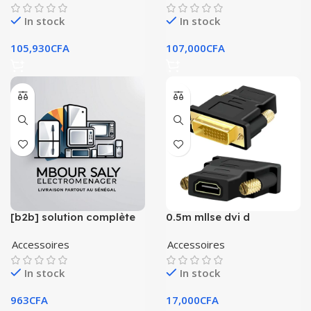
In stock
In stock
105,930
CFA
107,000
CFA
[b2b] solution complète
0.5m mllse dvi d
pour distributeurs tv en
adaptateur 24 + 1 source
ligne
vers vga femelle,
Accessoires
Accessoires
In stock
In stock
963
CFA
17,000
CFA