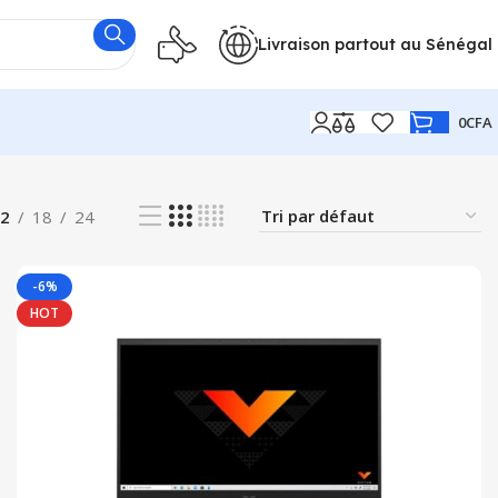
Livraison partout au Sénégal
0
CFA
2
18
24
-6%
HOT