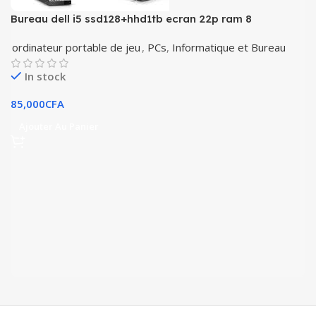
Bureau dell i5 ssd128+hhd1tb ecran 22p ram 8
ordinateur portable de jeu
,
PCs
,
Informatique et Bureau
In stock
85,000
CFA
Ajouter Au Panier
.