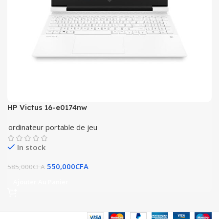
HP Victus 16-e0174nw
ordinateur portable de jeu
In stock
550,000
CFA
585,000
CFA
Ajouter Au Panier