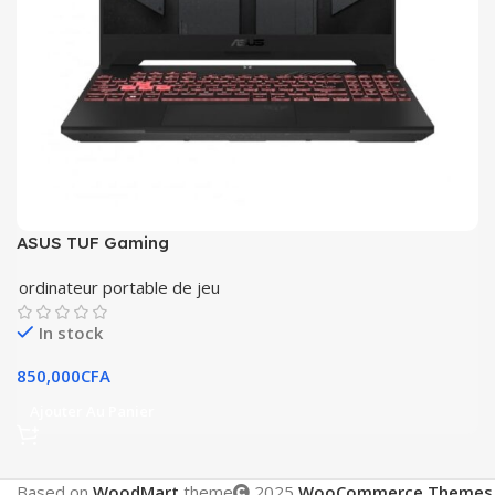
ASUS TUF Gaming
ordinateur portable de jeu
In stock
850,000
CFA
Ajouter Au Panier
Based on
WoodMart
theme
2025
WooCommerce Themes