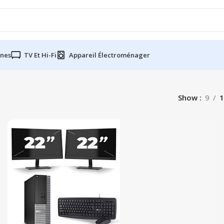
nes
TV Et Hi-Fi
Appareil Électroménager
Show
9
1