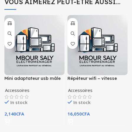
VOUS AIMEREZ PEUT-ÊTRE AUSSI…
Mini adaptateur usb mâle
Répéteur wifi – vitesse
vers usb type-c – fonction
300mbps – ap wifi – blanc
Accessoires
Accessoires
otg
–
In stock
In stock
2,140
CFA
16,050
CFA