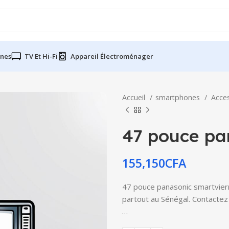
nes
TV Et Hi-Fi
Appareil Électroménager
Accueil
smartphones
Acce
47 pouce pa
155,150
CFA
47 pouce panasonic smartvierra
partout au Sénégal. Contactez 
…