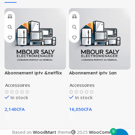
Abonnement iptv &netflix
Abonnement iptv 1an
garantie/nb: test gratuit
Accessoires
Accessoires
In stock
In stock
2,140
CFA
16,050
CFA
0
Based on
WoodMart
theme
2025
WooCommerce