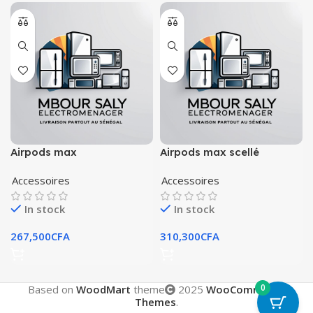
Airpods max
Airpods max scellé
Accessoires
Accessoires
In stock
In stock
267,500
CFA
310,300
CFA
0
Based on
WoodMart
theme
2025
WooCommerce
Themes
.