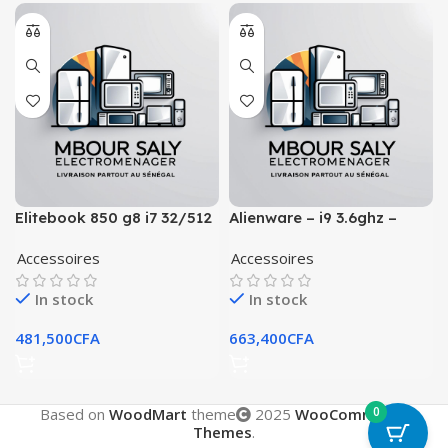
Elitebook 850 g8 i7 32/512
Alienware – i9 3.6ghz –
32gb – rtx 2080 8gb
Accessoires
Accessoires
dédiée
In stock
In stock
481,500
CFA
663,400
CFA
0
Based on
WoodMart
theme
2025
WooCommerce
Themes
.