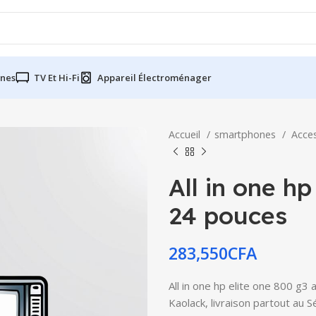
nes
TV Et Hi-Fi
Appareil Électroménager
Accueil
smartphones
Acce
All in one hp
24 pouces
283,550
CFA
All in one hp elite one 800 g3
Kaolack, livraison partout au 