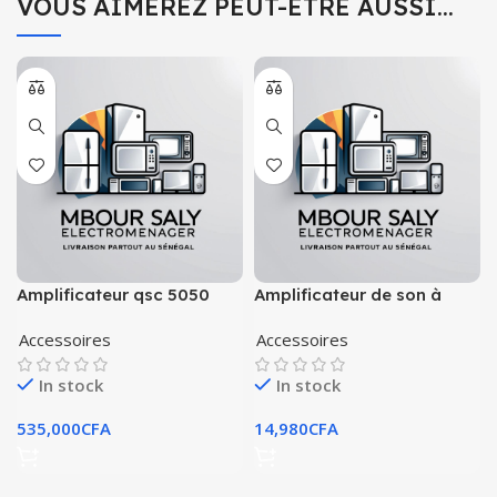
VOUS AIMEREZ PEUT-ÊTRE AUSSI…
Amplificateur qsc 5050
Amplificateur de son à
deux canaux avec
Accessoires
Accessoires
télécommande
In stock
In stock
535,000
CFA
14,980
CFA