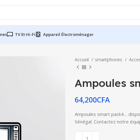
nes
TV Et Hi-Fi
Appareil Électroménager
Accueil
smartphones
Acce
Ampoules s
64,200
CFA
Ampoules smart pack4… disponi
Sénégal. Contactez notre équip