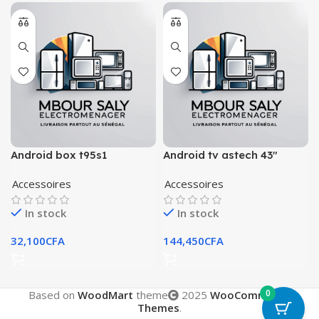
Android box t95s1
Android tv astech 43″
Accessoires
Accessoires
In stock
In stock
32,100
CFA
144,450
CFA
0
Based on
WoodMart
theme
2025
WooCommerce
Themes
.