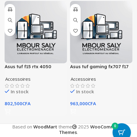
Asus tuf f15 rtx 4050
Asus tuf gaming fx707 f17
i7 13620h
Accessoires
Accessoires
In stock
In stock
802,500
CFA
963,000
CFA
0
Based on
WoodMart
theme
2025
WooCommerce
Themes
.