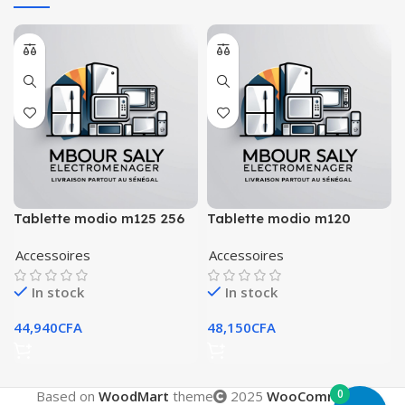
Tablette modio m125 256
Tablette modio m120
go
double sim 5g
Accessoires
Accessoires
In stock
In stock
44,940
CFA
48,150
CFA
0
Based on
WoodMart
theme
2025
WooCommerce