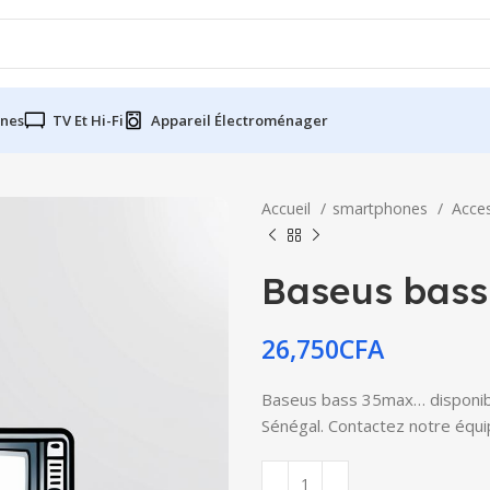
nes
TV Et Hi-Fi
Appareil Électroménager
Accueil
smartphones
Acce
Baseus bas
26,750
CFA
Baseus bass 35max… disponible
Sénégal. Contactez notre équip