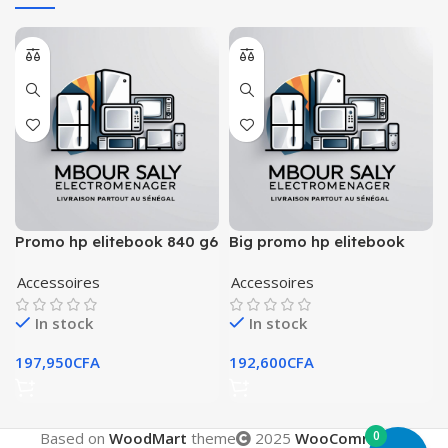
Promo hp elitebook 840 g6
Big promo hp elitebook
corei5 8th gen
840 8th gen
Accessoires
Accessoires
In stock
In stock
197,950
CFA
192,600
CFA
0
Based on
WoodMart
theme
2025
WooCommerce