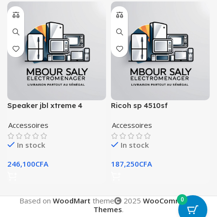
Speaker jbl xtreme 4
Ricoh sp 4510sf
Accessoires
Accessoires
In stock
In stock
246,100
CFA
187,250
CFA
0
Based on
WoodMart
theme
2025
WooCommerce
Themes
.