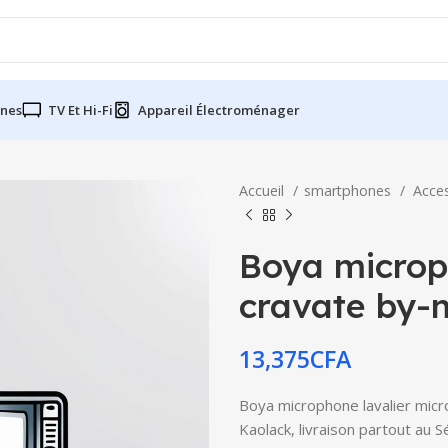
nes
TV Et Hi-Fi
Appareil Électroménager
Accueil
smartphones
Acce
Boya microp
cravate by-
13,375
CFA
Boya microphone lavalier micr
Kaolack, livraison partout au 