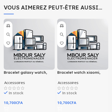
VOUS AIMEREZ PEUT-ÊTRE AUSSI…
Bracelet galaxy watch,
Bracelet watch xiaomi,
gear s, xiaomi, huawei 20 |
huawei gt, amazfit, gear s
Accessoires
Accessoires
22mm
22mm
In stock
In stock
10,700
CFA
10,700
CFA