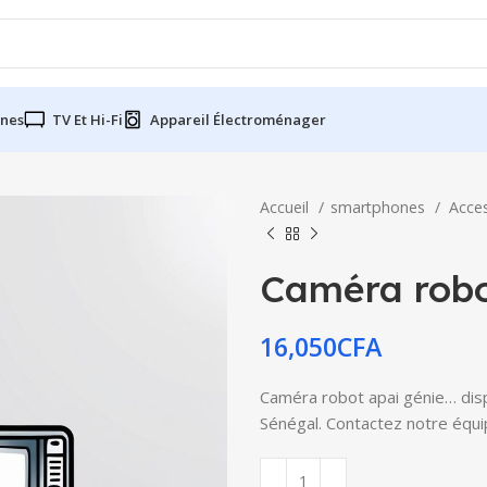
nes
TV Et Hi-Fi
Appareil Électroménager
Accueil
smartphones
Acce
Caméra robo
16,050
CFA
Caméra robot apai génie… dispo
Sénégal. Contactez notre équip