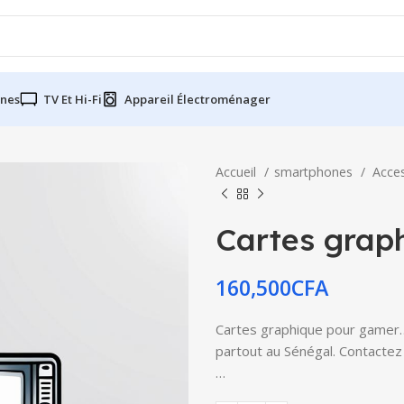
nes
TV Et Hi-Fi
Appareil Électroménager
Accueil
smartphones
Acce
Cartes grap
160,500
CFA
Cartes graphique pour gamer… d
partout au Sénégal. Contactez 
…