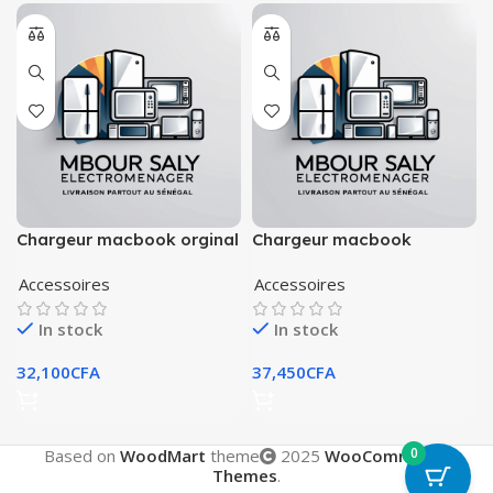
Chargeur macbook orginal
Chargeur macbook
original
Accessoires
Accessoires
In stock
In stock
32,100
CFA
37,450
CFA
0
Based on
WoodMart
theme
2025
WooCommerce
Themes
.