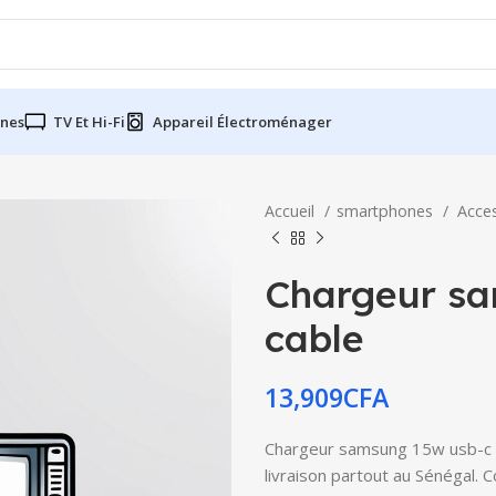
nes
TV Et Hi-Fi
Appareil Électroménager
Accueil
smartphones
Acce
Chargeur sa
cable
13,909
CFA
Chargeur samsung 15w usb-c to
livraison partout au Sénégal. 