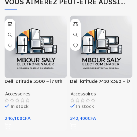
VOUS AIMEREZ PEUT-ÊTRE AUSSI…
Dell latitude 5500 – i7 8th
Dell latitude 7410 x360 – i7
vpro | 16gb ram | 512
10th vpro | 16gb ram | 256
Accessoires
Accessoires
In stock
In stock
246,100
CFA
342,400
CFA