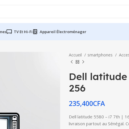
nes
TV Et Hi-Fi
Appareil Électroménager
Accueil
smartphones
Acce
Dell latitude
256
235,400
CFA
Dell latitude 5580 – i7 7th | 
livraison partout au Sénégal. 