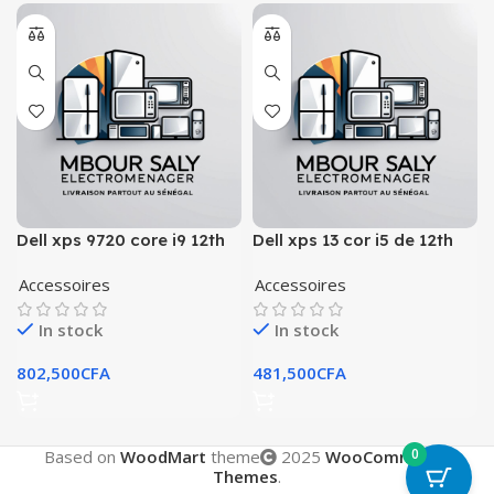
Dell xps 9720 core i9 12th
Dell xps 13 cor i5 de 12th
gen
gen
Accessoires
Accessoires
In stock
In stock
802,500
CFA
481,500
CFA
0
Based on
WoodMart
theme
2025
WooCommerce
Themes
.