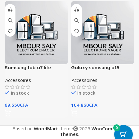
Samsung tab a7 lite
Galaxy samsung a15
Accessoires
Accessoires
In stock
In stock
69,550
CFA
104,860
CFA
0
Based on
WoodMart
theme
2025
WooCommerce
Themes
.