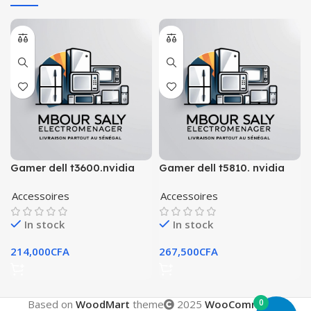
Gamer dell t3600.nvidia
Gamer dell t5810. nvidia
4go+24″hdmi
4go+24″hdmi
Accessoires
Accessoires
In stock
In stock
214,000
CFA
267,500
CFA
0
Based on
WoodMart
theme
2025
WooCommerce