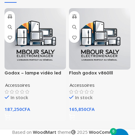
Godox – lampe vidéo led
Flash godox v860lll
sl300iii
Accessoires
Accessoires
In stock
In stock
187,250
CFA
165,850
CFA
0
Based on
WoodMart
theme
2025
WooCommerce