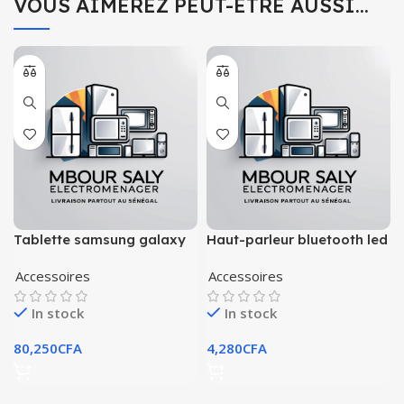
VOUS AIMEREZ PEUT-ÊTRE AUSSI…
Tablette samsung galaxy
Haut-parleur bluetooth led
tab a6 spen
rgb subwoofer intégré
Accessoires
Accessoires
In stock
In stock
80,250
CFA
4,280
CFA