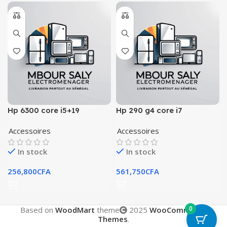
Hp 6300 core i5+19
Hp 290 g4 core i7
Accessoires
Accessoires
In stock
In stock
256,800
CFA
561,750
CFA
0
Based on
WoodMart
theme
2025
WooCommerce
Themes
.