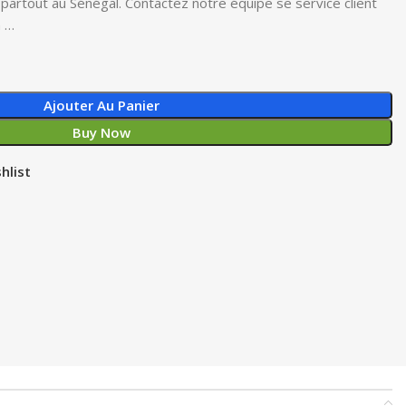
n partout au Sénégal. Contactez notre équipe se service client
n …
Ajouter Au Panier
Buy Now
hlist