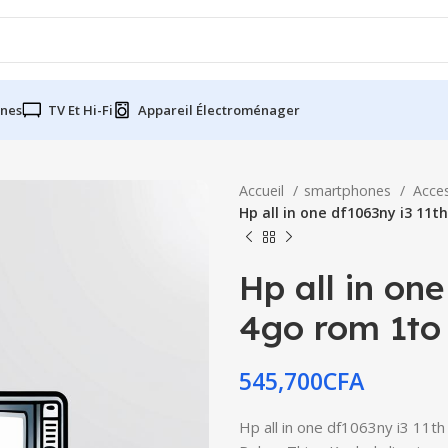
nes
TV Et Hi-Fi
Appareil Électroménager
Accueil
smartphones
Acce
Hp all in one df1063ny i3 11
Hp all in on
4go rom 1to
545,700
CFA
Hp all in one df1063ny i3 11t