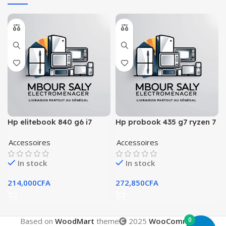
Hp elitebook 840 g6 i7
Hp probook 435 g7 ryzen 7
pro
Accessoires
Accessoires
In stock
In stock
214,000
CFA
272,850
CFA
0
Based on
WoodMart
theme
2025
WooCommerce