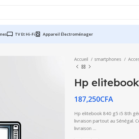
nes
TV Et Hi-Fi
Appareil Électroménager
Accueil
smartphones
Acce
Hp elitebook
187,250
CFA
Hp elitebook 840 g5 i5 8th gén
livraison partout au Sénégal. 
livraison …