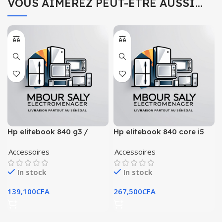
VOUS AIMEREZ PEUT-ÊTRE AUSSI…
Hp elitebook 840 g3 /
Hp elitebook 840 core i5
icore 5 /512 go ssd / 8 go
256giga 16giga 10th gen
Accessoires
Accessoires
ram
In stock
In stock
139,100
CFA
267,500
CFA