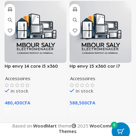
Hp envy 14 core i5 x360
Hp envy 15 x360 cor i7
Accessoires
Accessoires
In stock
In stock
480,430
CFA
588,500
CFA
0
Based on
WoodMart
theme
2025
WooCommerce
Themes
.