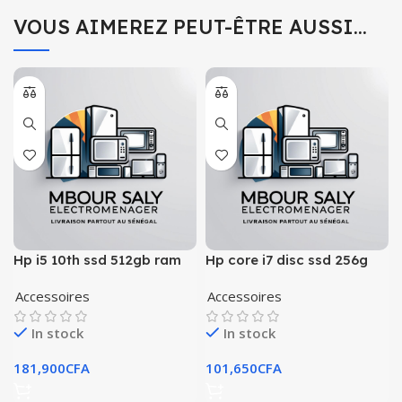
VOUS AIMEREZ PEUT-ÊTRE AUSSI…
Hp i5 10th ssd 512gb ram
Hp core i7 disc ssd 256g
16gb ordinateur portable
ram 16g
Accessoires
Accessoires
In stock
In stock
181,900
CFA
101,650
CFA