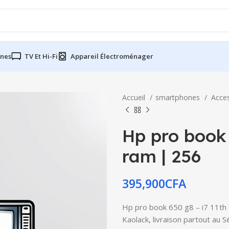
nes
TV Et Hi-Fi
Appareil Électroménager
Accueil
smartphones
Acce
Hp pro book 
ram | 256
395,900
CFA
Hp pro book 650 g8 – i7 11th 
Kaolack, livraison partout au 