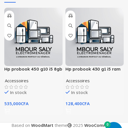
Hp probook 450 g10 i5 8gb
Hp probook 430 g1 i5 ram
ssd 256
8
Accessoires
Accessoires
In stock
In stock
535,000
CFA
128,400
CFA
0
Based on
WoodMart
theme
2025
WooCommerce