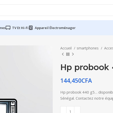
nes
TV Et Hi-Fi
Appareil Électroménager
Accueil
smartphones
Acce
Hp probook 
144,450
CFA
Hp probook 440 g5… disponible
Sénégal. Contactez notre équip