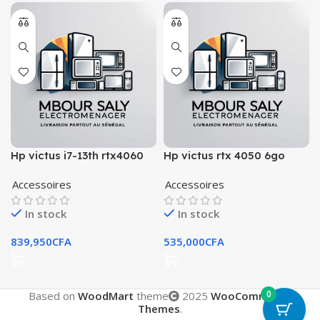
Hp victus i7-13th rtx4060
Hp victus rtx 4050 6go
dédiée
Accessoires
Accessoires
In stock
In stock
839,950
CFA
535,000
CFA
0
Based on
WoodMart
theme
2025
WooCommerce
Themes
.