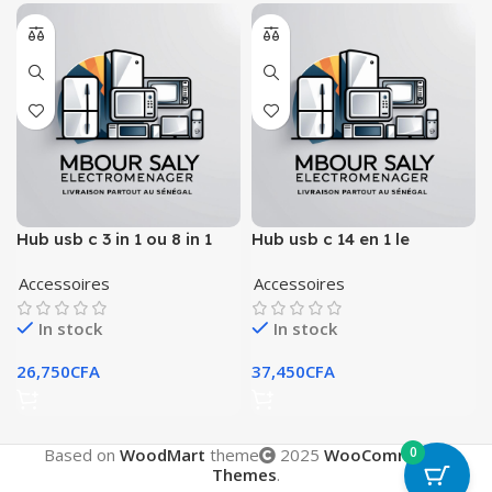
Hub usb c 3 in 1 ou 8 in 1
Hub usb c 14 en 1 le
meilleur de ça génération
Accessoires
Accessoires
In stock
In stock
26,750
CFA
37,450
CFA
0
Based on
WoodMart
theme
2025
WooCommerce
Themes
.