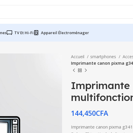
nes
TV Et Hi-Fi
Appareil Électroménager
Accueil
smartphones
Acce
Imprimante canon pixma g34
Imprimante
multifonctio
144,450
CFA
Imprimante canon pixma g3410 