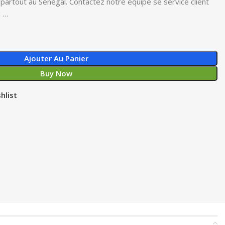
n partout au Sénégal. Contactez notre équipe se service client
n …
Ajouter Au Panier
Buy Now
hlist