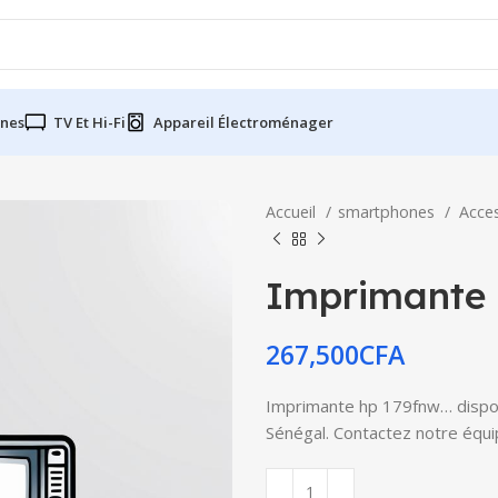
nes
TV Et Hi-Fi
Appareil Électroménager
Accueil
smartphones
Acce
Imprimante 
267,500
CFA
Imprimante hp 179fnw… disponi
Sénégal. Contactez notre équip