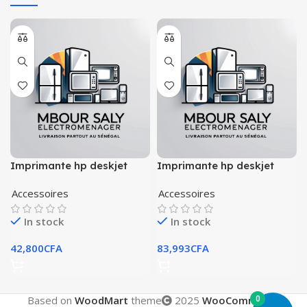
Imprimante hp deskjet
Imprimante hp deskjet
2320 multifonction
plus 4120 multifonctions
Accessoires
Accessoires
In stock
In stock
42,800
CFA
83,993
CFA
0
Based on
WoodMart
theme
2025
WooCommerce