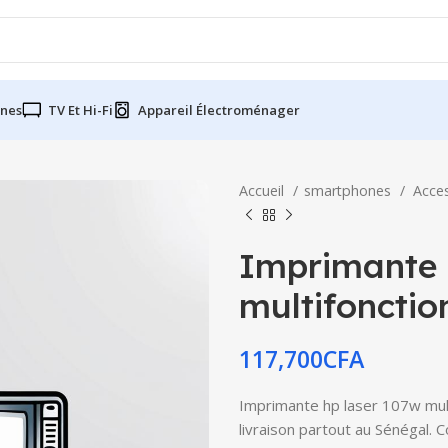
nes
TV Et Hi-Fi
Appareil Électroménager
Accueil
smartphones
Acce
Imprimante 
multifonctio
117,700
CFA
Imprimante hp laser 107w mult
livraison partout au Sénégal. 