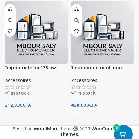
Imprimante hp 178 nw
Imprimante ricoh mpc
2003
Accessoires
Accessoires
In stock
In stock
212,930
CFA
428,000
CFA
0
Based on
WoodMart
theme
2025
WooCommerce
Themes
.