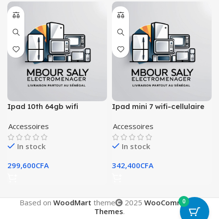
Ipad 10th 64gb wifi
Ipad mini 7 wifi-cellulaire
Accessoires
Accessoires
In stock
In stock
299,600
CFA
342,400
CFA
0
Based on
WoodMart
theme
2025
WooCommerce
Themes
.