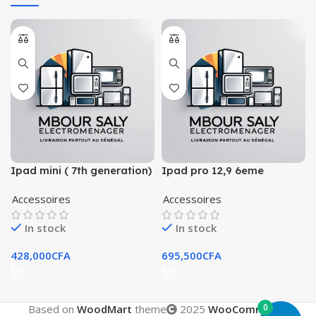
Ipad mini ( 7th generation)
Ipad pro 12,9 6eme
generation a vendre
Accessoires
Accessoires
In stock
In stock
428,000
CFA
695,500
CFA
0
Based on
WoodMart
theme
2025
WooCommerce