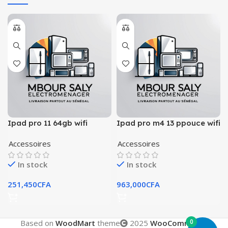
Ipad pro 11 64gb wifi
Ipad pro m4 13 ppouce wifi
cellular
cellulaire
Accessoires
Accessoires
In stock
In stock
251,450
CFA
963,000
CFA
0
Based on
WoodMart
theme
2025
WooCommerce